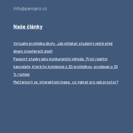
info@panopro.cz
Naše články
Virtuální prohlídka školy: Jak přilákat studenty ještě před
dnem otevřených dveří
Pasport stavby jako konkurenční výhoda: Proč realitní
kanceláře, které ho kombinují s 3D prohlídkou, prodávají o 30
% rychleji
Matterport vs. interaktivní mapa: co vybrat pro váš prostor?