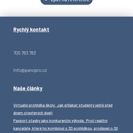
Rychlý kontakt
705 783 783
info@panopro.cz
Naše články
Virtuální prohlídka školy: Jak přilákat studenty ještě před
dnem otevřených dveří
Pasport stavby jako konkurenční výhoda: Proč realitní
kanceláře, které ho kombinují s 3D prohlídkou, prodávají o 30