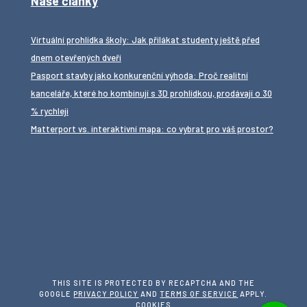
Naše články
Virtuální prohlídka školy: Jak přilákat studenty ještě před
dnem otevřených dveří
Pasport stavby jako konkurenční výhoda: Proč realitní
kanceláře, které ho kombinují s 3D prohlídkou, prodávají o 30
% rychleji
Matterport vs. interaktivní mapa: co vybrat pro váš prostor?
THIS SITE IS PROTECTED BY RECAPTCHA AND THE
GOOGLE
PRIVACY POLICY
AND
TERMS OF SERVICE
APPLY.
COOKIES