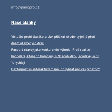
info@panopro.cz
Naše články
Virtuální prohlídka školy: Jak přilákat studenty ještě před
dnem otevřených dveří
Pasport stavby jako konkurenční výhoda: Proč realitní
kanceláře, které ho kombinují s 3D prohlídkou, prodávají o 30
% rychleji
Matterport vs. interaktivní mapa: co vybrat pro váš prostor?