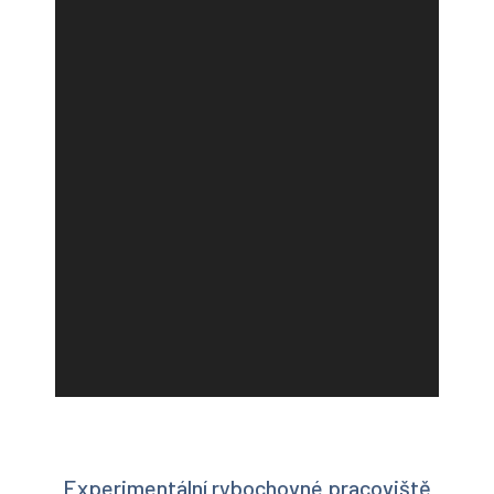
Experimentální rybochovné pracoviště