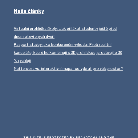
Naše články
Virtuální prohlídka školy: Jak přilákat studenty ještě před
dnem otevřených dveří
Pasport stavby jako konkurenční výhoda: Proč realitní
kanceláře, které ho kombinují s 3D prohlídkou, prodávají o 30
% rychleji
Matterport vs. interaktivní mapa: co vybrat pro váš prostor?
THIS SITE IS PROTECTED BY RECAPTCHA AND THE