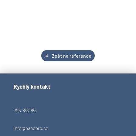
Zpět na reference
Rychlý kontakt
705 783 783
info@panopro.cz