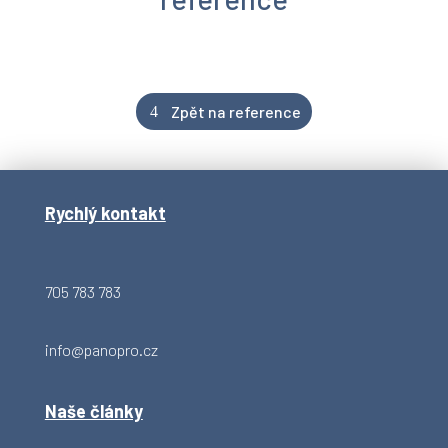
Zpět na reference
Rychlý kontakt
705 783 783
info@panopro.cz
Naše články