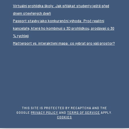
Virtuální prohlídka školy: Jak přilákat studenty ještě před
dnem otevřených dveří
Pasport stavby jako konkurenční výhoda: Proč realitní
kanceláře, které ho kombinují s 3D prohlídkou, prodávají o 30
% rychleji
Matterport vs. interaktivní mapa: co vybrat pro váš prostor?
THIS SITE IS PROTECTED BY RECAPTCHA AND THE
GOOGLE
PRIVACY POLICY
AND
TERMS OF SERVICE
APPLY.
COOKIES