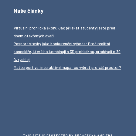
Naše články
Virtuální prohlídka školy: Jak přilákat studenty ještě před
dnem otevřených dveří
Pasport stavby jako konkurenční výhoda: Proč realitní
kanceláře, které ho kombinují s 3D prohlídkou, prodávají o 30
% rychleji
Matterport vs. interaktivní mapa: co vybrat pro váš prostor?
THIS SITE IS PROTECTED BY RECAPTCHA AND THE