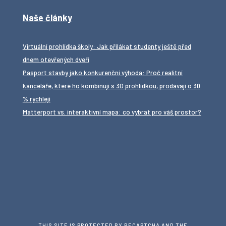
Naše články
Virtuální prohlídka školy: Jak přilákat studenty ještě před
dnem otevřených dveří
Pasport stavby jako konkurenční výhoda: Proč realitní
kanceláře, které ho kombinují s 3D prohlídkou, prodávají o 30
% rychleji
Matterport vs. interaktivní mapa: co vybrat pro váš prostor?
THIS SITE IS PROTECTED BY RECAPTCHA AND THE