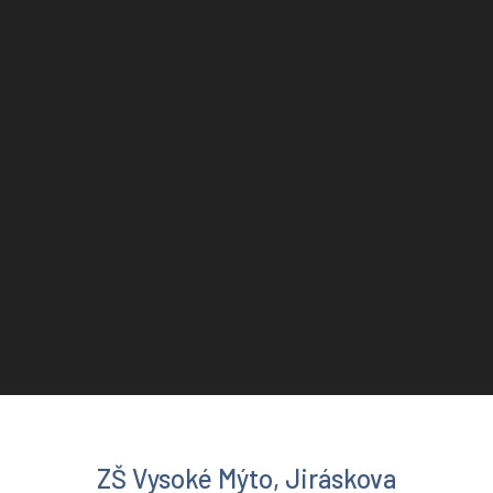
ZŠ Vysoké Mýto, Jiráskova