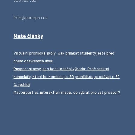
info@panopro.cz
Naše články
Virtuální prohlídka školy: Jak přilákat studenty ještě před
dnem otevřených dveří
Pasport stavby jako konkurenční výhoda: Proč realitní
kanceláře, které ho kombinují s 3D prohlídkou, prodávají o 30
% rychleji
Matterport vs. interaktivní mapa: co vybrat pro váš prostor?