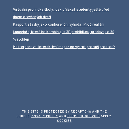
Virtuální prohlídka školy: Jak přilákat studenty ještě před
dnem otevřených dveří
Pasport stavby jako konkurenční výhoda: Proč realitní
kanceláře, které ho kombinují s 3D prohlídkou, prodávají o 30
% rychleji
Matterport vs. interaktivní mapa: co vybrat pro váš prostor?
THIS SITE IS PROTECTED BY RECAPTCHA AND THE
GOOGLE
PRIVACY POLICY
AND
TERMS OF SERVICE
APPLY.
COOKIES