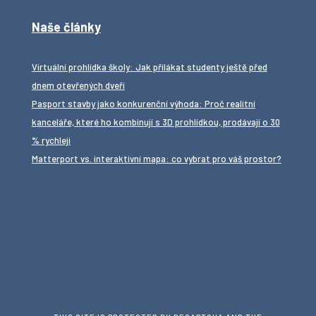
Naše články
Virtuální prohlídka školy: Jak přilákat studenty ještě před
dnem otevřených dveří
Pasport stavby jako konkurenční výhoda: Proč realitní
kanceláře, které ho kombinují s 3D prohlídkou, prodávají o 30
% rychleji
Matterport vs. interaktivní mapa: co vybrat pro váš prostor?