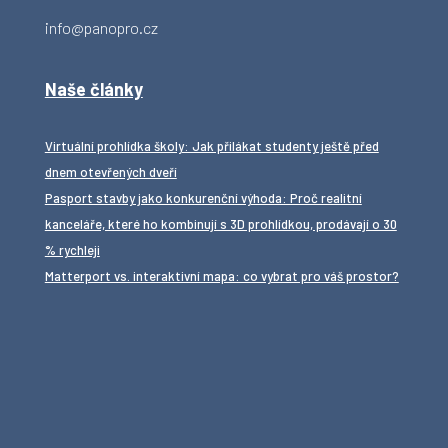
info@panopro.cz
Naše články
Virtuální prohlídka školy: Jak přilákat studenty ještě před
dnem otevřených dveří
Pasport stavby jako konkurenční výhoda: Proč realitní
kanceláře, které ho kombinují s 3D prohlídkou, prodávají o 30
% rychleji
Matterport vs. interaktivní mapa: co vybrat pro váš prostor?