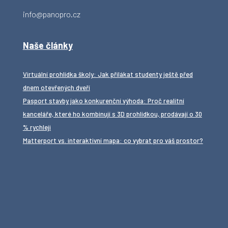
info@panopro.cz
Naše články
Virtuální prohlídka školy: Jak přilákat studenty ještě před
dnem otevřených dveří
Pasport stavby jako konkurenční výhoda: Proč realitní
kanceláře, které ho kombinují s 3D prohlídkou, prodávají o 30
% rychleji
Matterport vs. interaktivní mapa: co vybrat pro váš prostor?