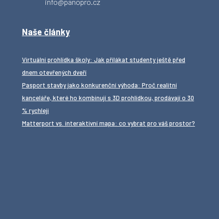
info@panopro.cz
Naše články
Virtuální prohlídka školy: Jak přilákat studenty ještě před
dnem otevřených dveří
Pasport stavby jako konkurenční výhoda: Proč realitní
kanceláře, které ho kombinují s 3D prohlídkou, prodávají o 30
% rychleji
Matterport vs. interaktivní mapa: co vybrat pro váš prostor?