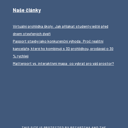
Naše články
Virtuální prohlídka školy: Jak přilákat studenty ještě před
dnem otevřených dveří
Pasport stavby jako konkurenční výhoda: Proč realitní
kanceláře, které ho kombinují s 3D prohlídkou, prodávají o 30
% rychleji
Matterport vs. interaktivní mapa: co vybrat pro váš prostor?
THIS SITE IS PROTECTED BY RECAPTCHA AND THE