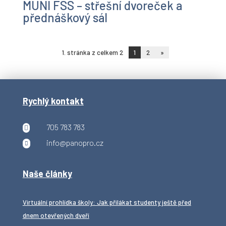
MUNI FSS – střešní dvoreček a
přednáškový sál
1. stránka z celkem 2
1
2
»
Rychlý kontakt
705 783 783

info@panopro.cz

Naše články
Virtuální prohlídka školy: Jak přilákat studenty ještě před
dnem otevřených dveří